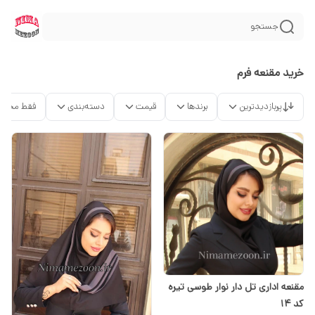
جستجو
خرید مقنعه فرم
پربازدیدترین
برندها
قیمت
دسته‌بندی
فقط محصو
مقنعه اداری تل دار نوار طوسی تیره
کد 14