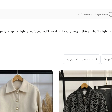
جستجو در محصولات
 شلوار
مانتو
اداری
شال , روسری و مقنعه
لباس تابستونی
شومیز
شلوار و سرهمی
دامن
دی
فقط محصولات موجود