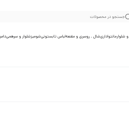
جستجو در محصولات
 شلوار
مانتو
اداری
شال , روسری و مقنعه
لباس تابستونی
شومیز
شلوار و سرهمی
دامن