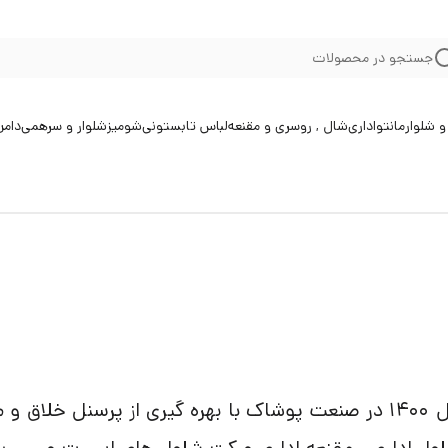
جستجو در محصولات
 شلوار
مانتو
اداری
شال , روسری و مقنعه
لباس تابستونی
شومیز
شلوار و سرهمی
دامن
گروه هنری و تولیدی نیما مزون در سال 1400 در صنعت پوشاک با بهره گیری 