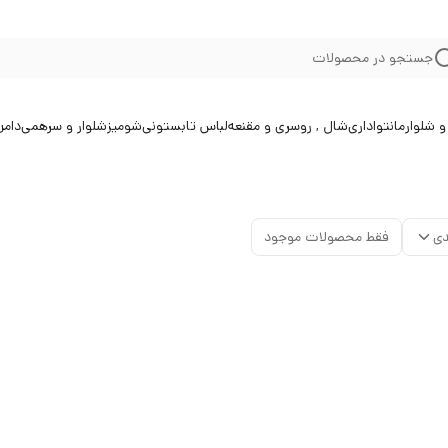
جستجو در محصولات
 شلوار
مانتو
اداری
شال , روسری و مقنعه
لباس تابستونی
شومیز
شلوار و سرهمی
دامن
دی
فقط محصولات موجود