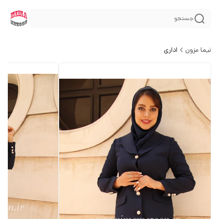
جستجو
نیما مزون
اداری