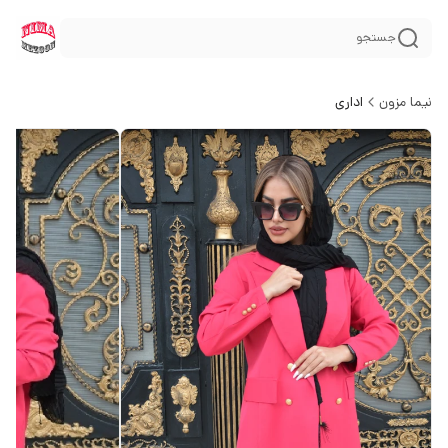
جستجو
نیما مزون
اداری