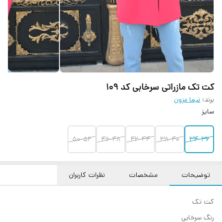
کت تک مازراتی سرخابی کد ۱۰۹
برند:
نیما مزون
سایز
50-52
46-48
42-44
38-40
34-36
توضیحات
مشخصات
نظرات کاربران
کت تک
رنگ سرخابی