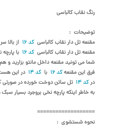
رنگ نقاب کالباسی
توضیحات :
مقنعه تل دار
نقاب کالباسی
کد 16
از بالا س
مقنعه
تل دار
نقاب کالباسی
کد 16
با پارچه
شما می تونید مقنعه داخل مانتو بزارید و هم م
فرق این مقنعه
کد 16
با
کد 14
در این هست 
در
کد 14
تل ساتن دوخت خورده در صورتی ک
به خاطر اینکه پارچه نخی بروجرد بسیار سبک 
===================
نحوه شستشوی :