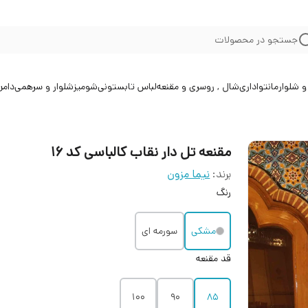
جستجو در محصولات
 شلوار
مانتو
اداری
شال , روسری و مقنعه
لباس تابستونی
شومیز
شلوار و سرهمی
دامن
مقنعه تل دار نقاب کالباسی کد 16
برند:
نیما مزون
رنگ
مشکی
سورمه ای
قد مقنعه
100
90
85