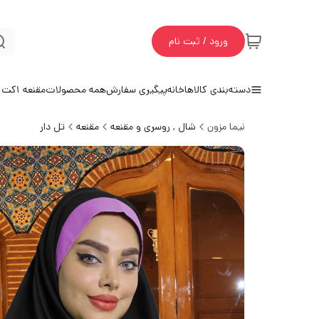
ورود / ثبت نام
دسته‌بندی کالاها
خانه
پیگیری سفارش
همه محصولات
مقنعه 1
کت و
نیما مزون
شال , روسری و مقنعه
مقنعه
تل دار