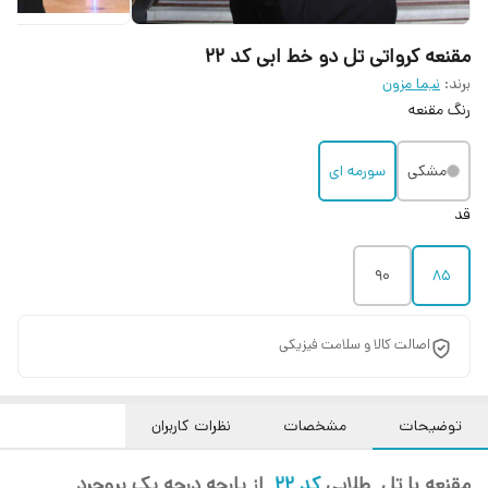
مقنعه کرواتی تل دو خط ابی کد ۲۲
برند:
نیما مزون
رنگ مقنعه
مشکی
سورمه ای
قد
90
85
اصالت کالا و سلامت فیزیکی
توضیحات
مشخصات
نظرات کاربران
مقنعه با تل طلایی
کد 22
از پارچه درجه یک بروجرد