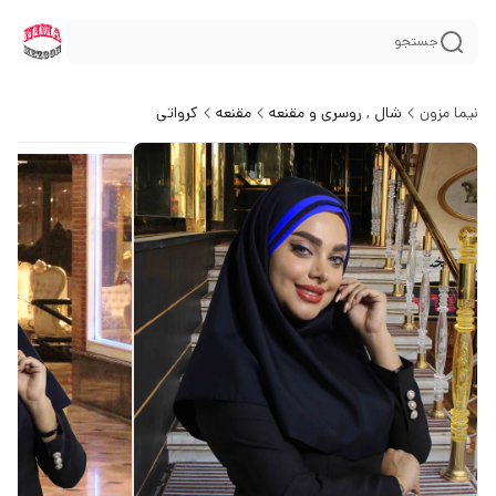
جستجو
نیما مزون
شال , روسری و مقنعه
مقنعه
کرواتی