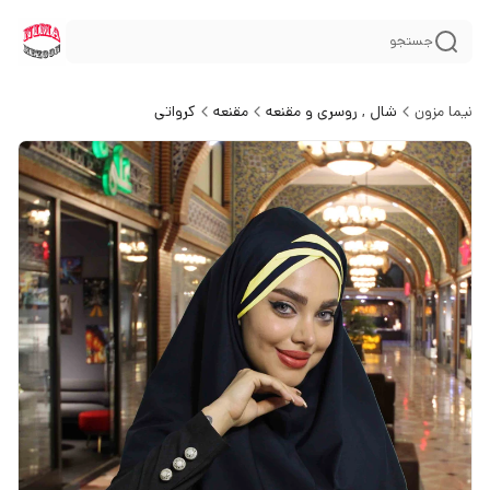
جستجو
نیما مزون
شال , روسری و مقنعه
مقنعه
کرواتی