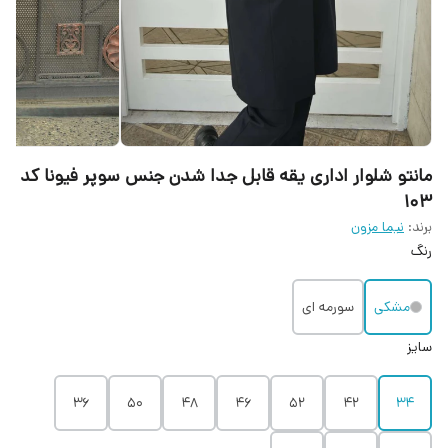
مانتو شلوار اداری یقه قابل جدا شدن جنس سوپر فیونا کد
۱۰۳
برند:
نیما مزون
رنگ
مشکی
سورمه ای
سایز
36
50
48
46
52
42
34