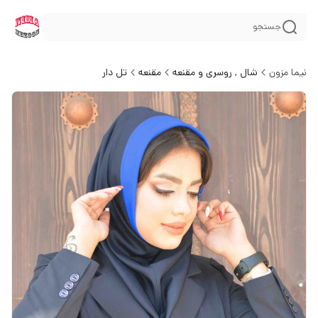
جستجو
نیما مزون
شال , روسری و مقنعه
مقنعه
تل دار