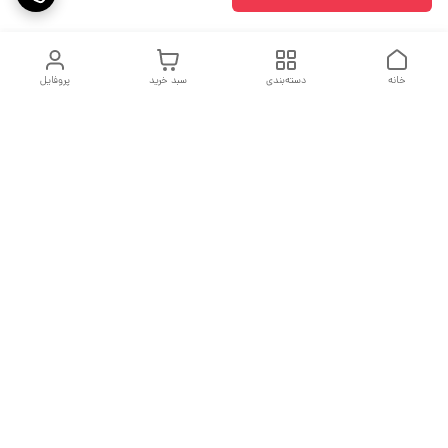
خانه
دسته‌بندی
سبد خرید
پروفایل
دسترسی سریع
جدول سایز بندی
درباره ما
مقاله ها
تماس با ما
اولین نیستیم ولی سعی میکنیم بهترین باشیم
فروش پایان یک معامله نیست بلکه آغاز یک تعهد است.
شماره تماس
09213979622
آدرس ایمیل
Nimamezoon@gmail.com