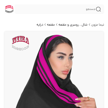
جستجو
نیما مزون
شال , روسری و مقنعه
مقنعه
دراپه