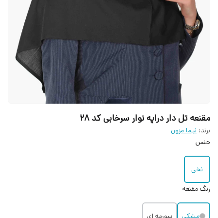
مقنعه تل دار دراپه نوار سرخابی کد 28
برند:
نیما مزون
جنس
نخی
رنگ مقنعه
مشکی
سورمه ای