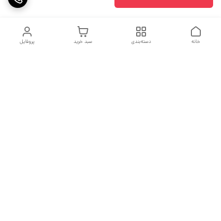
خانه
دسته‌بندی
سبد خرید
پروفایل
دسترسی سریع
جدول سایز بندی
درباره ما
مقاله ها
تماس با ما
اولین نیستیم ولی سعی میکنیم بهترین باشیم
فروش پایان یک معامله نیست بلکه آغاز یک تعهد است.
شماره تماس
09213979622
آدرس ایمیل
Nimamezoon@gmail.com