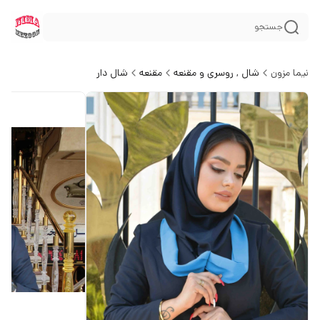
جستجو
نیما مزون
شال , روسری و مقنعه
مقنعه
شال دار