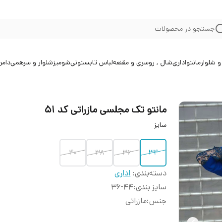
جستجو در محصولات
 شلوار
مانتو
اداری
شال , روسری و مقنعه
لباس تابستونی
شومیز
شلوار و سرهمی
دامن
مانتو تک مجلسی مازراتی کد ۵۱
سایز
۴۰
۳۸
۳۶
۳۴
دسته‌بندی
:
اداری
سایز بندی
:
۳۶-۴۴
جنس
:
مازراتی