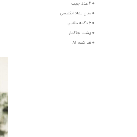
🔸2 عدد جیب
🔸مدل یقه: انگلیسی
🔸6 دکمه طلایی
🔸پشت چاکدار
🔸قد کت: 81