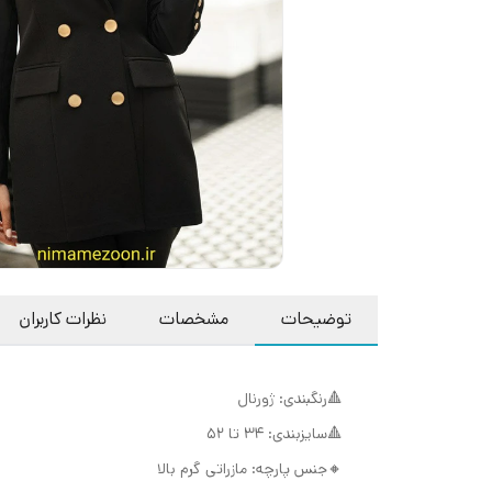
توضیحات
مشخصات
نظرات کاربران
🔺رنگبندی: ژورنال
🔺سایزبندی: 34 تا 52
🔸جنس پارچه: مازراتی گرم بالا