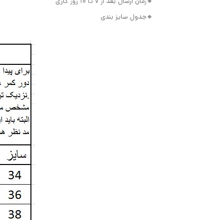
🔸️زمان ارسال بعد از ۷ تا 10 روز کاری
🔸️جدول سایز بندی