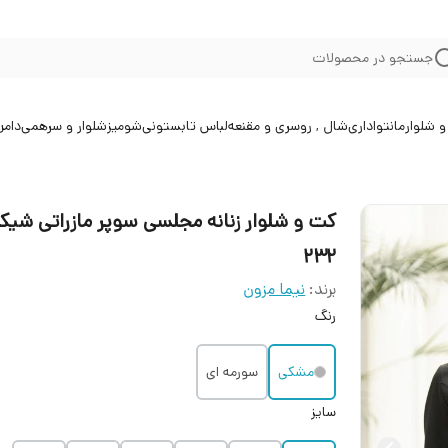
جستجو در محصولات
 شلوار
مانتو
اداری
شال , روسری و مقنعه
لباس تابستونی
شومیز
شلوار و سرهمی
دامن
کت و شلوار زنانه مجلسی سوپر مازراتی شیک
232
برند:
نیما مزون
رنگ
مشکی
سورمه ای
سایز