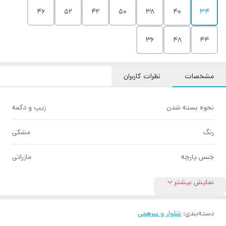
46
52
42
50
38
40
۳۴
36
48
44
مشخصات
نظرات کاربران
نحوه بسته شدن
زیپ و دکمه
رنگ
مشکی
جنس پارچه
مازراتی
نمایش بیشتر
دسته‌بندی
:
شلوار و سرهمی