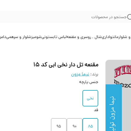
جستجو در محصولات
 شلوار
مانتو
اداری
شال , روسری و مقنعه
لباس تابستونی
شومیز
شلوار و سرهمی
دامن
مقنعه تل دار نخی ابی کد 15
برند:
نیما مزون
جنس پارچه
نخی
قد
95
۹۰
۸۵