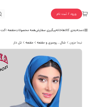
ورود / ثبت نام
دسته‌بندی کالاها
خانه
پیگیری سفارش
همه محصولات
مقنعه 1
کت و
نیما مزون
شال , روسری و مقنعه
مقنعه
تل دار