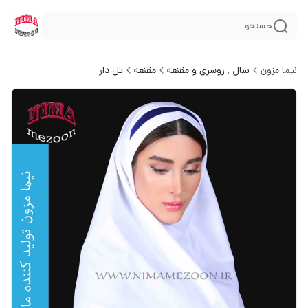
جستجو
نیما مزون
شال , روسری و مقنعه
مقنعه
تل دار