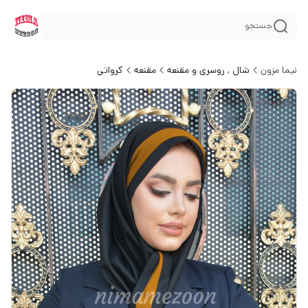
جستجو
نیما مزون
شال , روسری و مقنعه
مقنعه
کرواتی