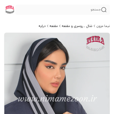
جستجو
نیما مزون
شال , روسری و مقنعه
مقنعه
دراپه