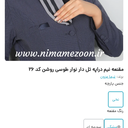
مقنعه نیم دراپه تل دار نوار طوسی روشن کد 26
برند:
نیما مزون
جنس پارچه
نخی
رنگ مقنعه
مشکی
سورمه ای