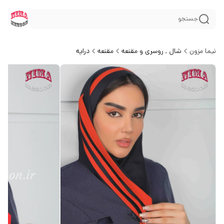
جستجو
نیما مزون
شال , روسری و مقنعه
مقنعه
دراپه