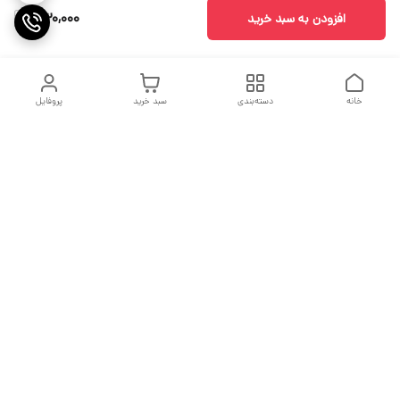
530,000
افزودن به سبد خرید
خانه
دسته‌بندی
سبد خرید
پروفایل
دسترسی سریع
جدول سایز بندی
درباره ما
مقاله ها
تماس با ما
اولین نیستیم ولی سعی میکنیم بهترین باشیم
فروش پایان یک معامله نیست بلکه آغاز یک تعهد است.
شماره تماس
09213979622