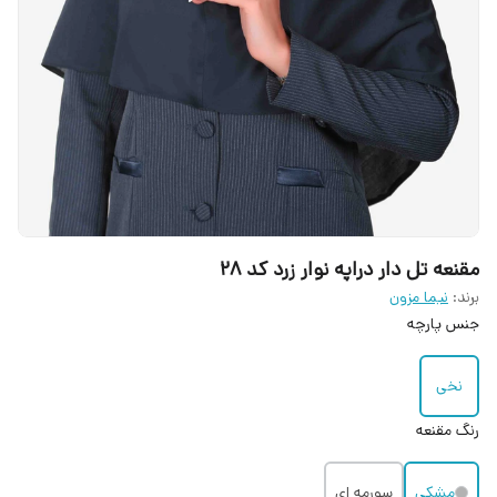
مقنعه تل دار دراپه نوار زرد کد 28
برند:
نیما مزون
جنس پارچه
نخی
رنگ مقنعه
مشکی
سورمه ای