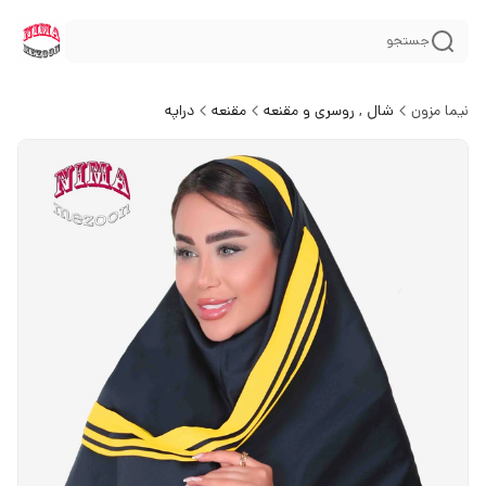
جستجو
نیما مزون
شال , روسری و مقنعه
مقنعه
دراپه