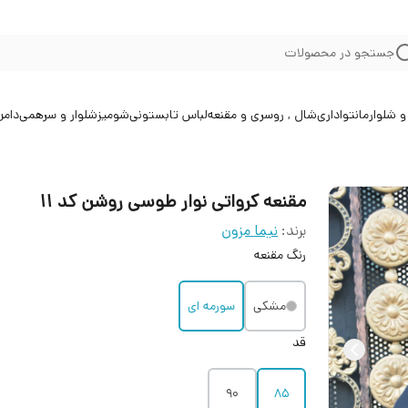
جستجو در محصولات
 شلوار
مانتو
اداری
شال , روسری و مقنعه
لباس تابستونی
شومیز
شلوار و سرهمی
دامن
مقنعه کرواتی نوار طوسی روشن کد ۱۱
برند:
نیما مزون
رنگ مقنعه
مشکی
سورمه ای
قد
90
85