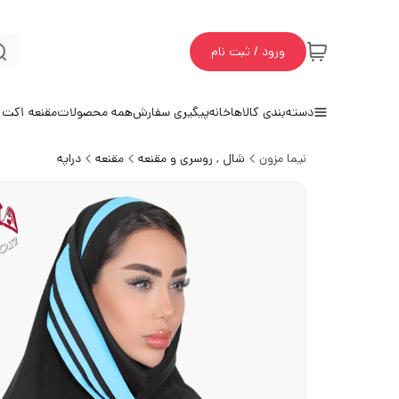
ورود / ثبت نام
دسته‌بندی کالاها
خانه
پیگیری سفارش
همه محصولات
مقنعه 1
کت و
نیما مزون
شال , روسری و مقنعه
مقنعه
دراپه