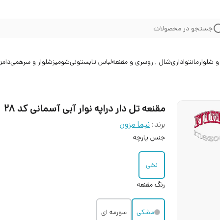
جستجو در محصولات
 شلوار
مانتو
اداری
شال , روسری و مقنعه
لباس تابستونی
شومیز
شلوار و سرهمی
دامن
مقنعه تل دار دراپه نوار آبی آسمانی کد 28
برند:
نیما مزون
جنس پارچه
نخی
رنگ مقنعه
مشکی
سورمه ای