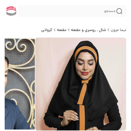
جستجو
نیما مزون
شال , روسری و مقنعه
مقنعه
کرواتی