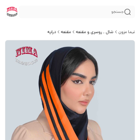
جستجو
نیما مزون
شال , روسری و مقنعه
مقنعه
دراپه