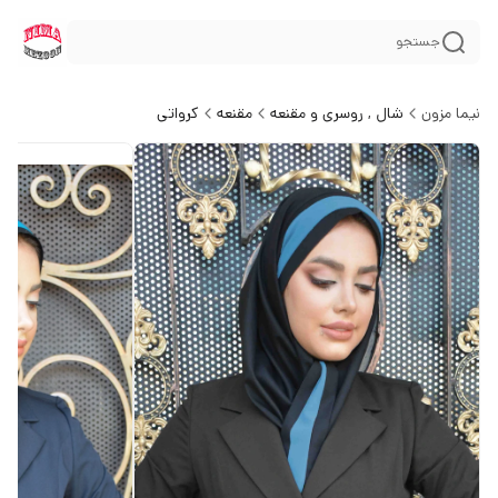
جستجو
نیما مزون
شال , روسری و مقنعه
مقنعه
کرواتی