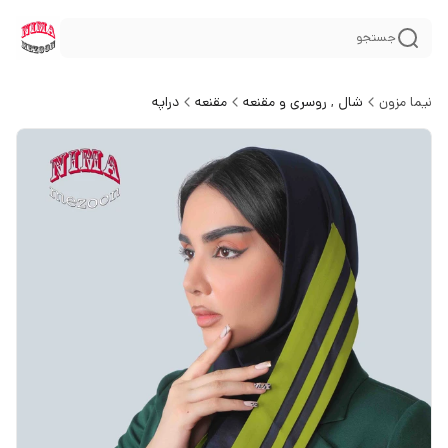
جستجو
نیما مزون
شال , روسری و مقنعه
مقنعه
دراپه