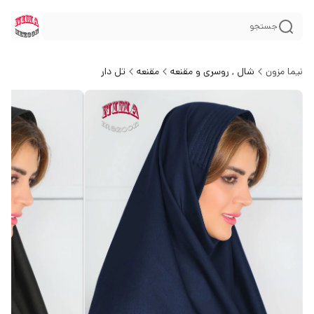
جستجو
نیما مزون
شال , روسری و مقنعه
مقنعه
تل دار