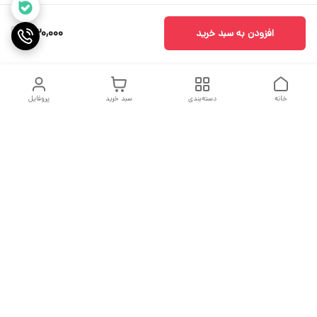
530,000
افزودن به سبد خرید
خانه
دسته‌بندی
سبد خرید
پروفایل
دسترسی سریع
جدول سایز بندی
درباره ما
مقاله ها
تماس با ما
اولین نیستیم ولی سعی میکنیم بهترین باشیم
فروش پایان یک معامله نیست بلکه آغاز یک تعهد است.