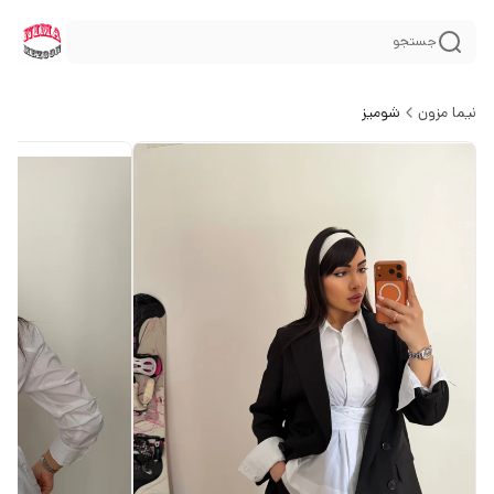
جستجو
نیما مزون
شومیز