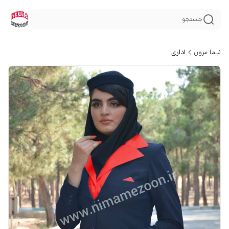
جستجو
نیما مزون
اداری