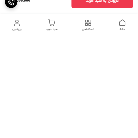
4,500,000
افزودن به سبد خرید
خانه
دسته‌بندی
سبد خرید
پروفایل
دسترسی سریع
جدول سایز بندی
درباره ما
مقاله ها
تماس با ما
اولین نیستیم ولی سعی میکنیم بهترین باشیم
فروش پایان یک معامله نیست بلکه آغاز یک تعهد است.
شماره تماس
09213979622
آدرس ایمیل
Nimamezoon@gmail.com