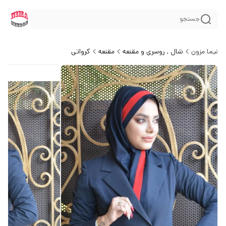
جستجو
نیما مزون
شال , روسری و مقنعه
مقنعه
کرواتی