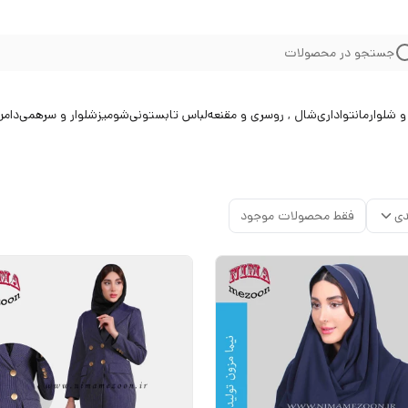
جستجو در محصولات
 شلوار
مانتو
اداری
شال , روسری و مقنعه
لباس تابستونی
شومیز
شلوار و سرهمی
دامن
دی
فقط محصولات موجود