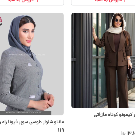
کیمونو کوتاه مازراتی
مانتو شلوار طوسی سوپر فیونا راه را
119
۳٬