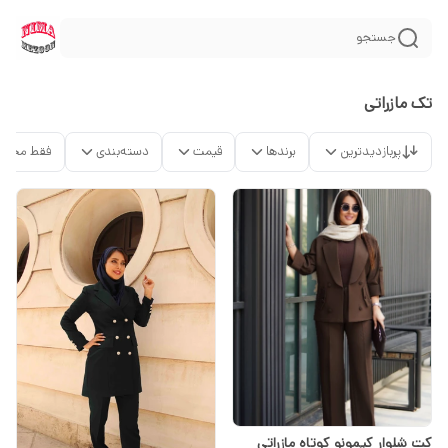
جستجو
تک مازراتی
پربازدیدترین
برندها
قیمت
دسته‌بندی
فقط محصو
کت شلوار کیمونو کوتاه مازراتی