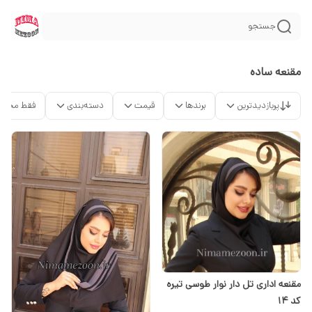
جستجو
مقنعه ساده
پربازدیدترین
برندها
قیمت
دسته‌بندی
فقط محصو
مقنعه اداری تل دار نوار طوسی تیره
کد 14