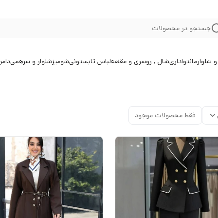
جستجو در محصولات
 شلوار
مانتو
اداری
شال , روسری و مقنعه
لباس تابستونی
شومیز
شلوار و سرهمی
دامن
فقط محصولات موجود