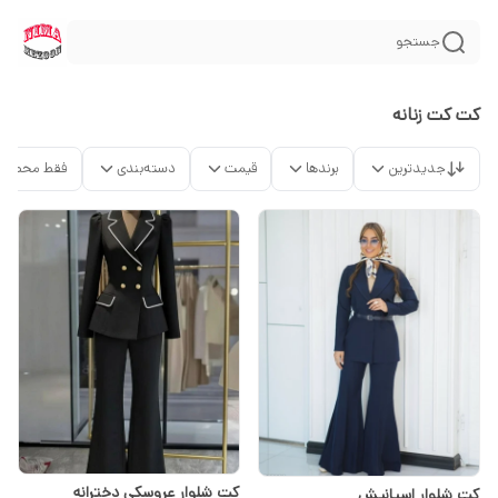
جستجو
کت کت زنانه
جدیدترین
برندها
قیمت
دسته‌بندی
فقط محصولا
کت شلوار عروسکی دخترانه
کت شلوار اسپانیش